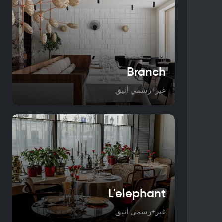
Branch
غير+رسمي أنيق
L'elephant
غير+رسمي أنيق