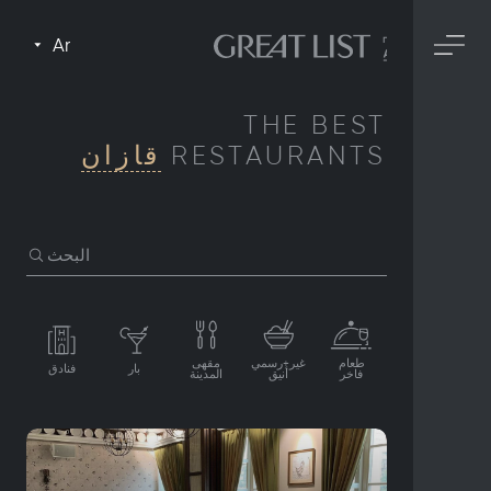
Ar
THE BEST
RESTAURANTS
قازان
البحث
طعام
غير+رسمي
مقهى
بار
فنادق
فاخر
أنيق
المدينة