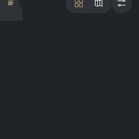
导游
瓦
地图
过
项目介绍
Articles
GreatList Sessions 2025
© 2022 - 2026 GreatList. All rights
reserved