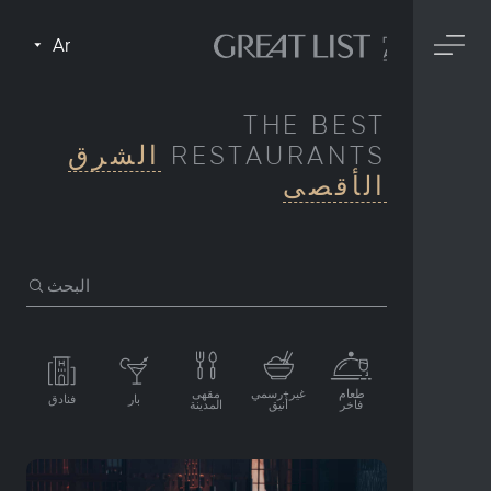
Ar
THE BEST
RESTAURANTS
الشرق
الأقصى
البحث
طعام
غير+رسمي
مقهى
بار
فنادق
فاخر
أنيق
المدينة