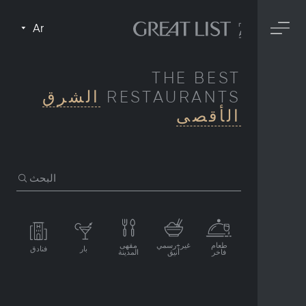
Ar
THE BEST
RESTAURANTS
الشرق
الأقصى
البحث
طعام
غير+رسمي
مقهى
بار
فنادق
فاخر
أنيق
المدينة