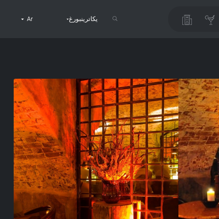
يكاترينبورغ
Ar
البحث