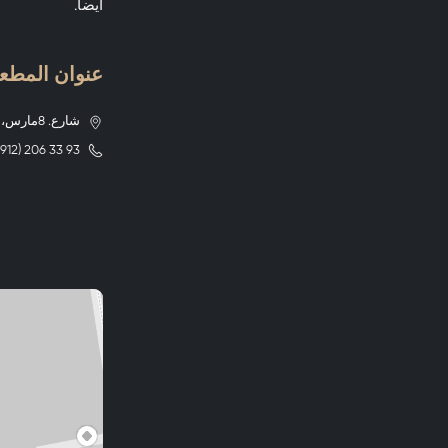
أيضاً.
عنوان المطعم om Shankhai
شارع. 8مارس، 4
(912) 206 33 93