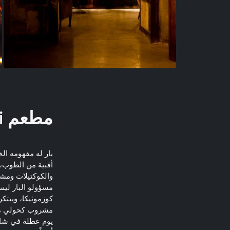
مطعم Shalom Shankhai
بار له مفهومه ال
أقبية من الطوب، 
والكوكتيلات ومشر
مسؤولو البار ليس
كوزموثيكا، ويبتك
مشروب كحولي مجفف
يوم عطلة في شالو