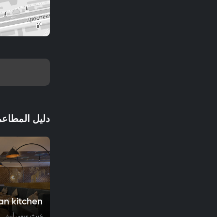
دليل المطاعم
n kitchen
غير+رسمي أنيق