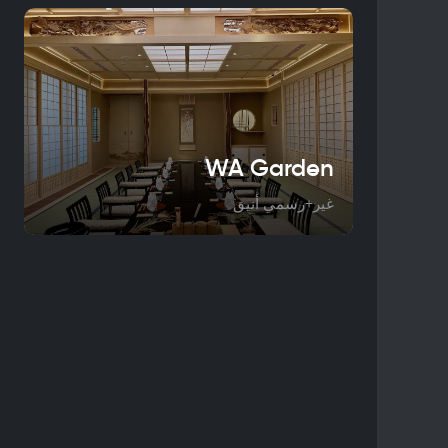
WA Garden
غير+رسمي أنيق