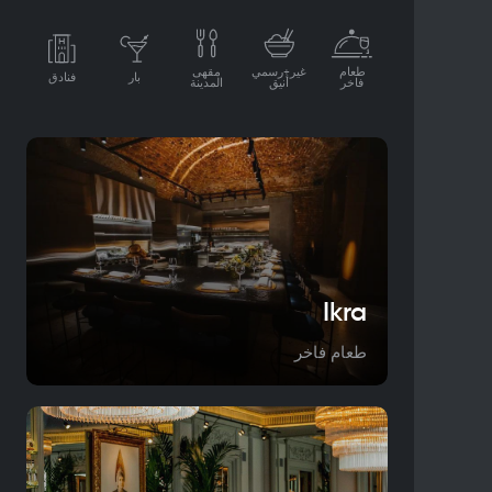
طعام
غير+رسمي
مقهى
بار
فنادق
فاخر
أنيق
المدينة
Ikra
طعام فاخر