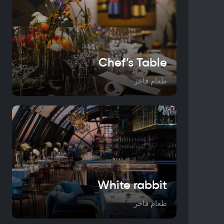
Chef’s Table
طعام فاخر
White rabbit
طعام فاخر