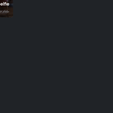
elfie
طعام فا