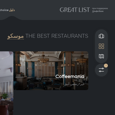
دليل
choice
THE BEST RESTAURANTS
موسكو
Gallery
Tile
Map
1
فلاتر
Coffeemania
غير+رسمي أنيق