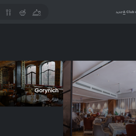
Club 
A
جديد
Gorynich
غير+رسمي أنيق