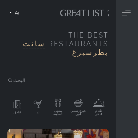
Ar
THE BEST
RESTAURANTS
سانت
بطرسبرغ
البحث
طعام
غير+رسمي
مقهى
بار
فنادق
فاخر
أنيق
المدينة