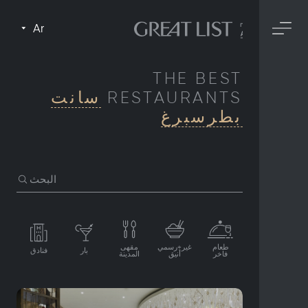
Ar
THE BEST
RESTAURANTS
سانت
بطرسبرغ
البحث
طعام
غير+رسمي
مقهى
بار
فنادق
فاخر
أنيق
المدينة