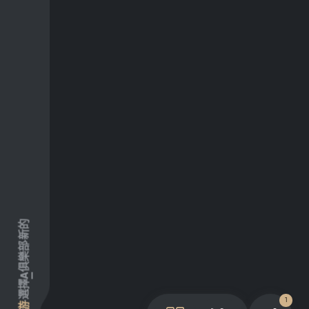
新的
俱樂部
A
選擇
1