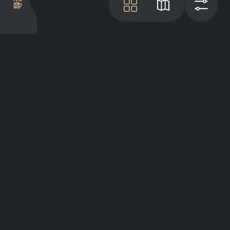
导游
瓦
地图
过
项目介绍
Articles
GreatList Sessions 2025
© 2022 - 2026 GreatList. All rights
reserved