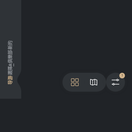
新的
俱樂部
A
選擇
1
导游
瓦
地图
过