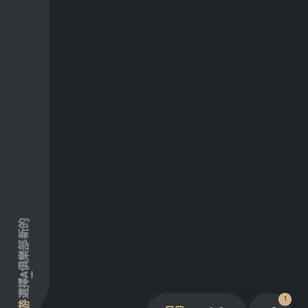
新的
俱樂部
A
選擇
1