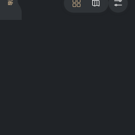
导游
瓦
地图
过
项目介绍
Articles
GreatList Sessions 2025
© 2022 - 2026 GreatList. All rights
reserved