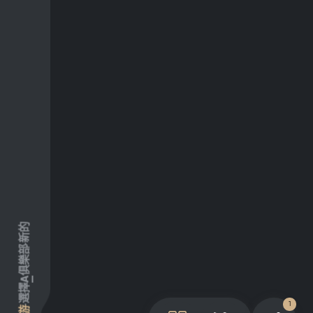
新的
俱樂部
A
選擇
1