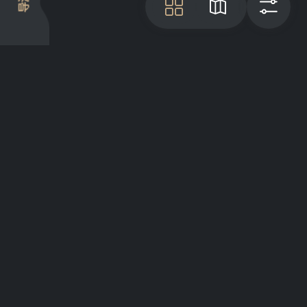
导游
瓦
地图
过
项目介绍
Articles
GreatList Sessions 2025
© 2022 - 2026 GreatList. All rights
reserved