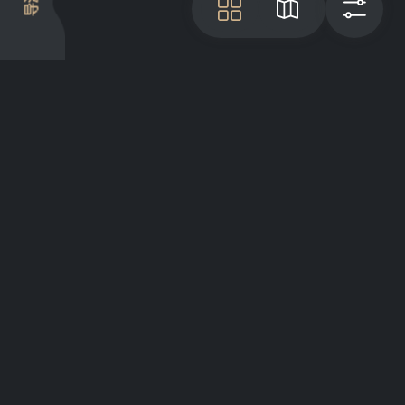
导游
瓦
地图
过
项目介绍
Articles
GreatList Sessions 2025
© 2022 - 2026 GreatList. All rights
reserved