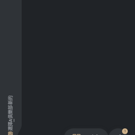
新的
俱樂部
A
選擇
1