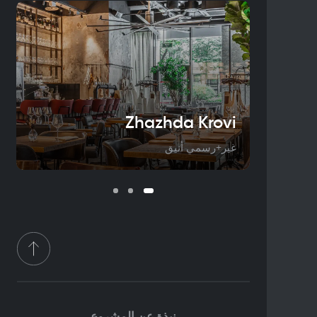
Zhazhda Krovi
غير+رسمي أنيق
نبذة عن المشروع