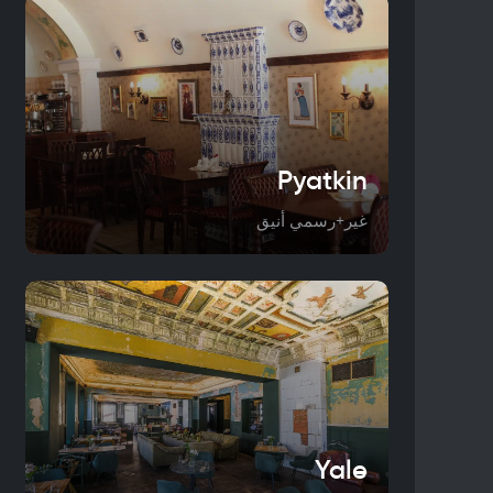
Pyatkin
غير+رسمي أنيق
Yale