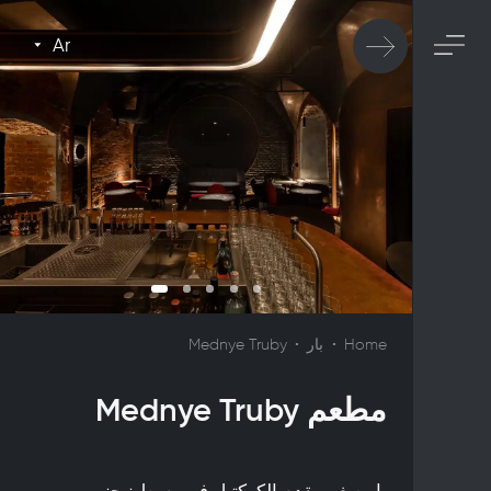
Ar
Home
بار
Mednye Truby
مطعم Mednye Truby
بار صغير يقدم الكوكتيل في وسط نيجني