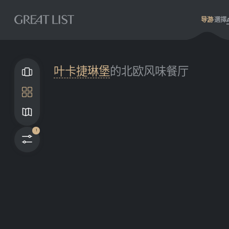
导游
選擇
叶卡捷琳堡
的北欧风味餐厅
畫廊
瓦
地图
1
过滤器