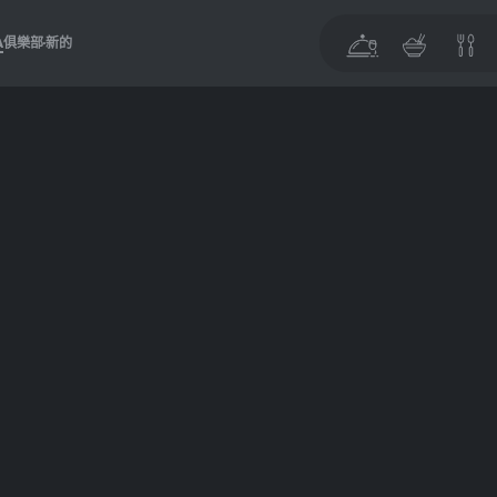
A
俱樂部
新的