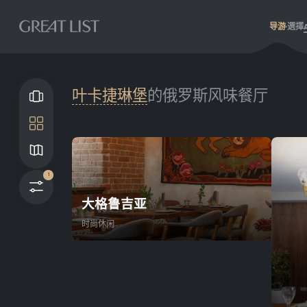
导游
選擇
叶卡捷琳堡
的俄罗斯风味餐厅
畫廊
瓦
地图
1
过滤器
大格鲁吉亚
时尚休闲