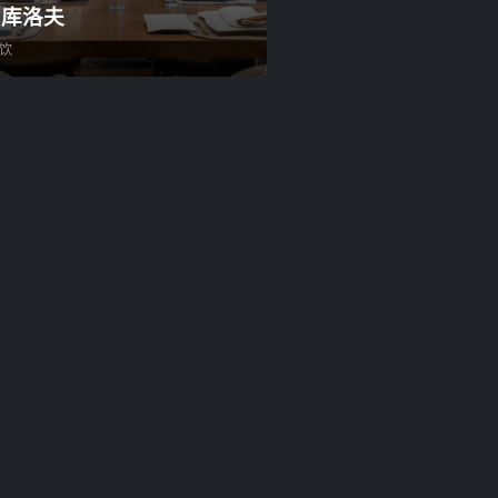
罗库洛夫
饮