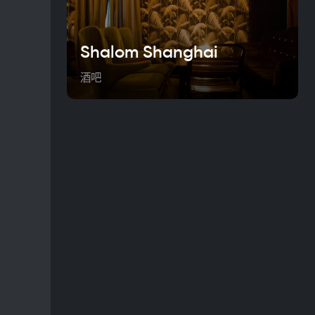
Shalom Shanghai
酒吧