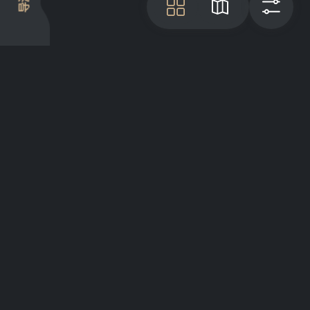
导游
瓦
地图
过
项目介绍
Articles
GreatList Sessions 2025
© 2022 - 2026 GreatList. All rights
reserved