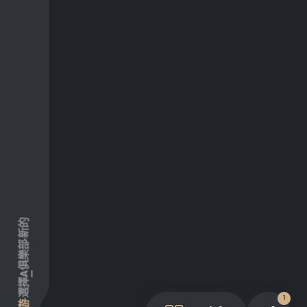
新的
俱樂部
A
選擇
1