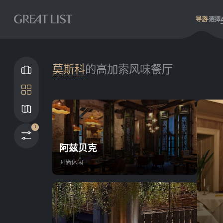
导游
選擇
莫斯科
的高加索风味餐厅
畫廊
瓦
地图
1
过滤器
阿兹贝克
时尚休闲