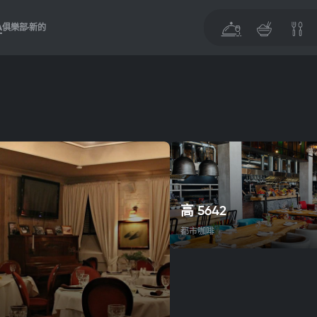
A
俱樂部
新的
高 5642
都市咖啡