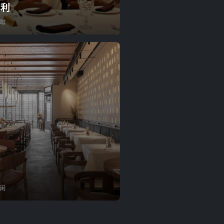
赫利
啡
闲