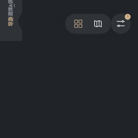
A
選擇
1
导游
瓦
地图
过
项目介绍
Articles
GreatList Sessions 2025
© 2022 - 2026 GreatList. All rights
reserved