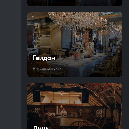
Гвидон
Высокая кухня
Дичь