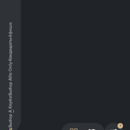
Афиша
Кандидаты
Выбор Alfa Only
Клуба
А
Выбор
1