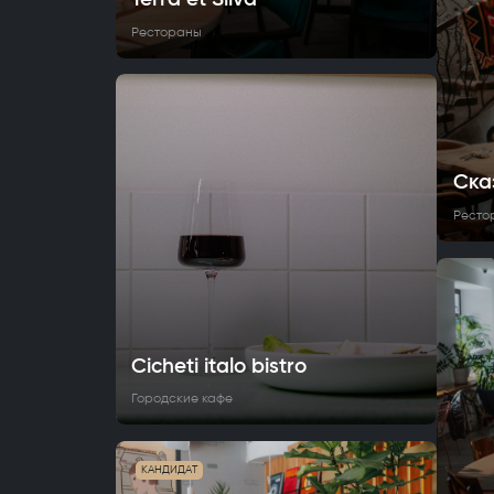
Рестораны
Ска
Ресто
Cicheti italo bistro
Городские кафе
КАНДИДАТ