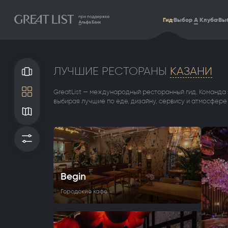
Гид
Выбор
А
Клуба
Выб
ЛУЧШИЕ РЕСТОРАНЫ
КАЗАНИ
Галерея
GreatList — международный ресторанный гид. Команда
Плитка
выбирая лучшие по еде, дизайну, сервису и атмосфере
Карта
Фильтры
Begin
Городские кафе