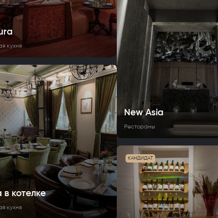
ura
ая кухня
New Asia
Рестораны
КАНДИДАТ
а в котелке
ая кухня