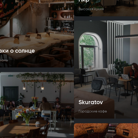
Высокая кухня
зки о солнце
раны
Skuratov
Городские кафе