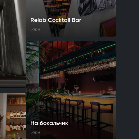
Relab Cocktail Bar
Бары
На бокальчик
Бары