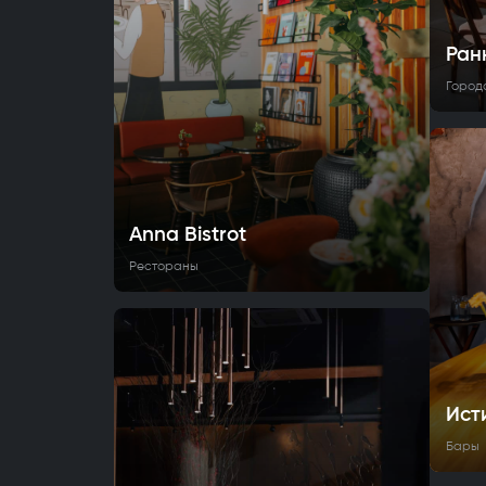
Ран
Город
Anna Bistrot
Рестораны
Ист
Бары