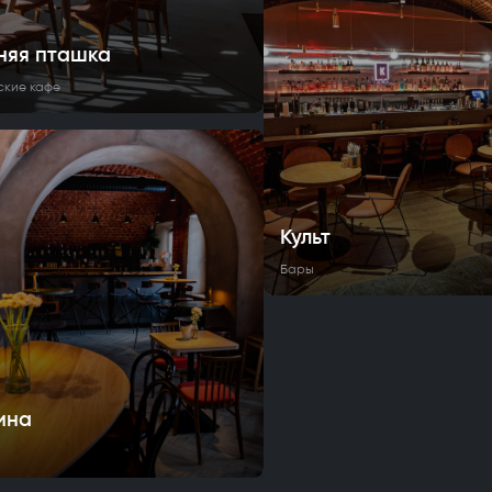
няя пташка
ские кафе
Культ
Бары
ина