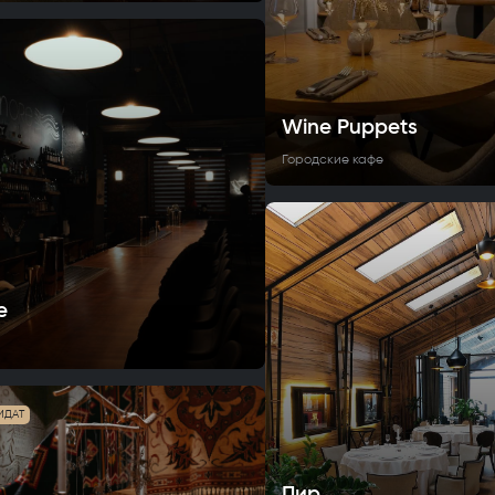
Wine Puppets
Городские кафе
e
ИДАТ
Пир