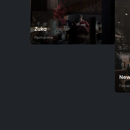
Zuka
Рестораны
New
Город