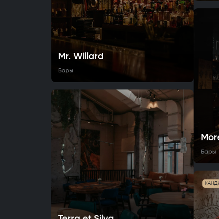
Mr. Willard
Бары
Mor
Бары
КАНД
Terra et Silva