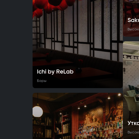
Sak
Высок
Ichi by ReLab
Бары
Утк
Высок