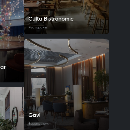
Culta Bistronomic
Рестораны
Bar
Gavi
Высокая кухня