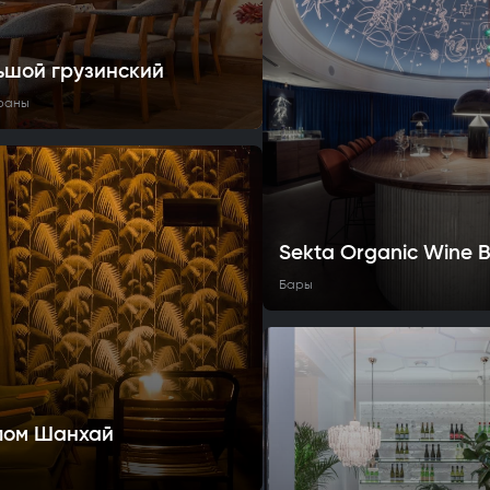
ьшой грузинский
раны
Sekta Organic Wine 
Бары
ом Шанхай