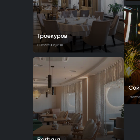
Троекуров
Высокая кухня
Сой
Ресто
Barbara