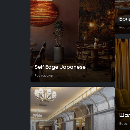
Бол
Ресто
Self Edge Japanese
Рестораны
Шал
Бары