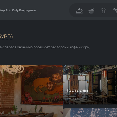
ор Alfa Only
Кандидаты
УРГА
 экспертов анонимно посещает рестораны, кафе и бары,
Гастроли
Рестораны