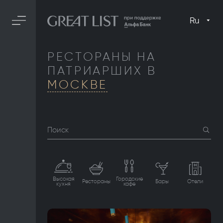
Ru
РЕСТОРАНЫ НА
ПАТРИАРШИХ В
МОСКВЕ
Поиск
Высокая
Городские
Рестораны
Бары
Отели
кухня
кафе