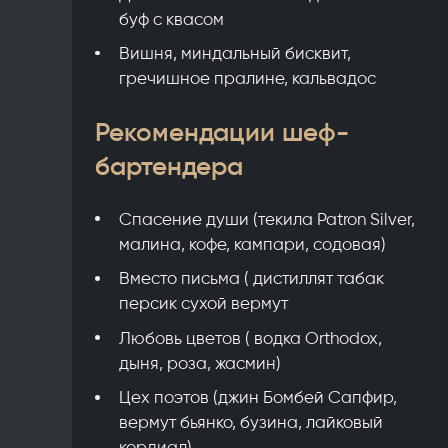
буф с квасом
Вишня, миндальный бисквит,
гречишное пралине, кальвадос
Рекомендации шеф-
бартендера
Спасение души (текила Patron Silver,
малина, кофе, кампари, содовая)
Вместо письма ( дистиллят табак
персик сухой вермут
Любовь цветов ( водка Orthodox,
дыня, роза, жасмин)
Цех поэтов (джин Бомбей Сапфир,
вермут бьянко, бузина, лайковый
кордиал)