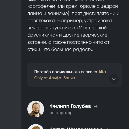
картофелем или крем-брюле с цедрой
лайма и ванилью), поят дистиллятами и
развлекают. Например, устраивают
вечера выпускников «Мастерской
Брусникина» и другие творческие
встречи, а также постоянно читают
стихи, что большая радость.
Партнёр премиального сервиса
Alfa
Only от Альфа-Банка
Привилегии для клиентов Alfa Only:
кэшбэк до 10%
приоритетная бронь через консьерж-
сервис — со скидкой 10%
Филипп Голубев
В меню — фирменный коктейль и десерт,
ресторатор
созданные вместе с шефами
Подробнее