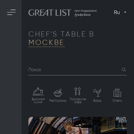
Ru
CHEF’S TABLE В
МОСКВЕ
Поиск
Высокая
Городские
Рестораны
Бары
Отели
кухня
кафе