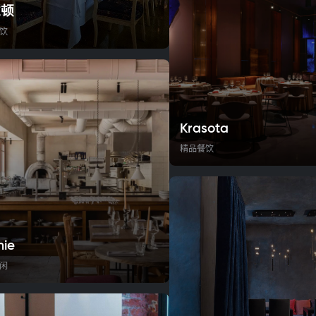
维顿
饮
Krasota
精品餐饮
ie
闲