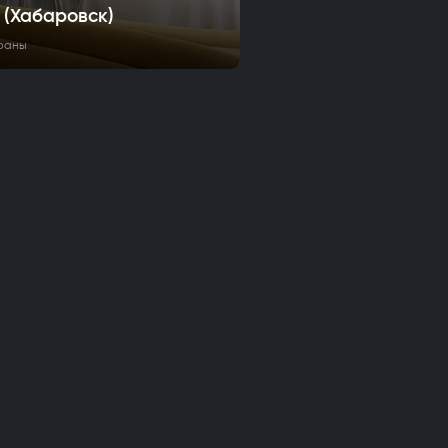
 (Хабаровск)
раны