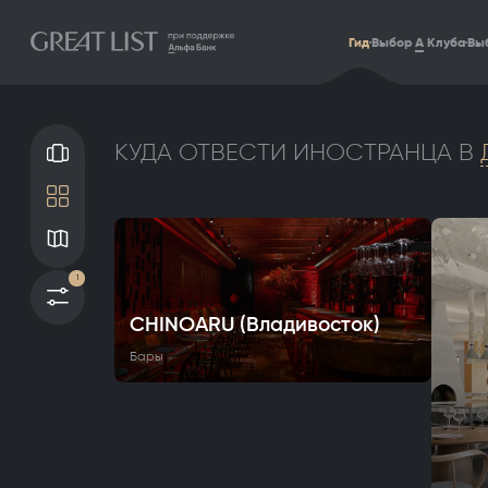
Гид
Выбор
А
Клуба
Выб
КУДА ОТВЕСТИ ИНОСТРАНЦА В
Галерея
Плитка
Карта
1
Фильтры
CHINOARU (Владивосток)
Бары