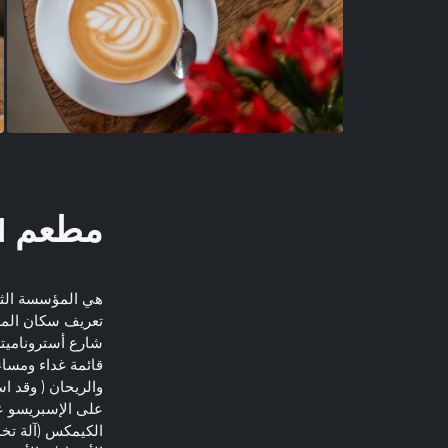
مطعم Early bird
هي المؤسسة الثان
تعريف سكان المد
شارع أستروناميتش
قائمة غداء ومساء
والريحان ( وقد ا
على الإسبريسو عل