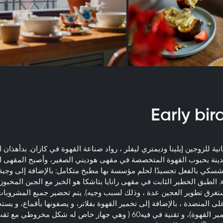
ية للزوجين إيلينا وديمتري ليفلر ، رواد صناعة القهوة في كازان. بدأهذان 
ينة بحبوب القهوة المتخصصة في مقهى هوديني الصغير، وأصبح المقهى ا
سكي بالفعل تجسيدًا لحلم مؤسسة بها مطبخ متكامل: بالإضافة إلى وجبة 
. الطبق الخطير الثابت في مقهى رانايا بتاشكا هو الخبز مع الجبن المخبو
ستغرق تطوير العجين عدة ، وذلك لسبب وجيه). يتم تحضير جميع المشروبات
ى المنضدة ، بالإضافة إلى تخمير القهوة بفلاتر، و يصفونها بأقماع، و يس
الكيمكس (آلة تخمير القهوة)، و تقنية في فيه60 ( وهي جهاز خاص له شكل مخ