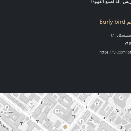
ريس (آلة لصنع القهوة)..
Ear
سكايا , 17
+7 
https://vk.com/p