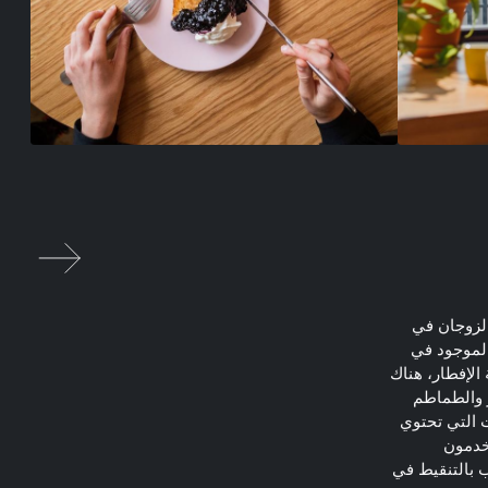
الزوجان في
لموجود في
الإفطار، هناك
ز والطماطم
 التي تحتوي
تخدمون
روطي مع ثقب بالتنقيط في