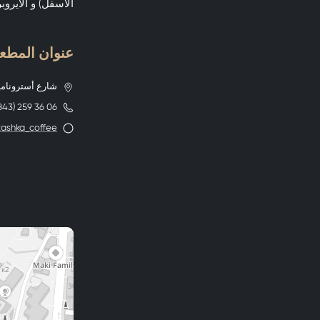
الأسفل) و الأيروب
عنوان المطعم ly bird
شارع أستروناميتش
(843) 259 36 06
tashka_coffee