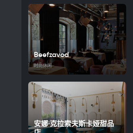
Beefzavod
时尚休闲
安娜·克拉索夫斯卡娅甜品
店