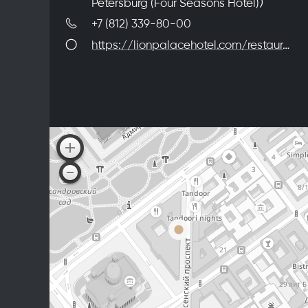
Petersburg (Four Seasons Hotel)）
+7 (812) 339-80-00
https://lionpalacehotel.com/restaurants/xander/