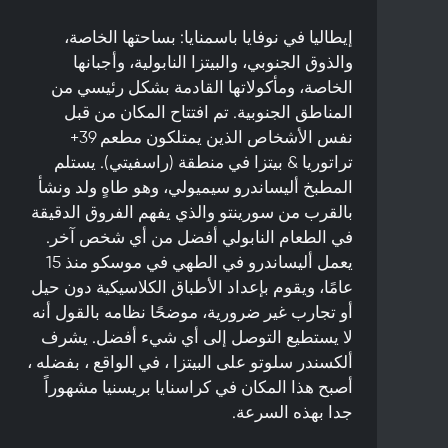
إيطاليا في نوفايا باسمنايا: بساحتها الخاصة،
والذوق الجنوبي، والبيتزا النابولية، وأجبانها
الخاصة، ومأكولاتها القادمة بشكل رئيسي من
المناطق الجنوبية. تم افتتاح المكان من قبل
نفس الأشخاص الذين يمتلكون مطعم 39+
تراتوريا & بيتزا في منطقة (راسفيتي). يستلم
المطبخ أليساندرو سيميولي، وهو طاهٍ ولد ونشأ
بالقرب من سورينتو والذي يفهم الفروق الدقيقة
في الطعام النابولي أفضل من أي شخص آخر.
يعمل أليساندرو في الطهي في موسكو منذ 15
عامًا، ويقوم بإعداد الأطباق الكلاسيكية دون حيل
أو تجارب غير ضرورية، موضحًا نظامه بالقول أنه
لا يستطيع التوصل إلى أي شيء أفضل. يشرف
ألكسندر سلوتو على البيتزا ، في الواقع ، بفضله ،
أصبح هذا المكان في كراسنايا بريسنيا مشهوراً
جدا بهذه السرعة.