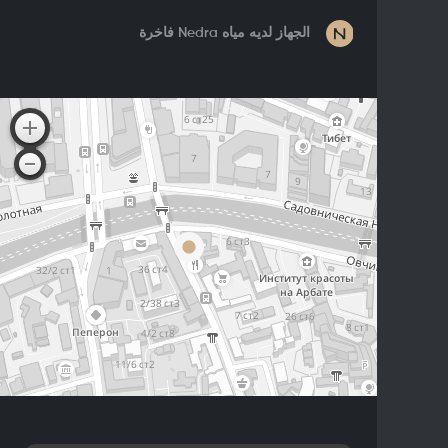
الجهاز لديه مياه Nedra فاخرة