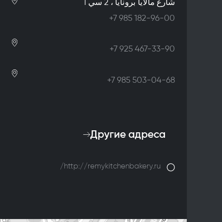
شارع مالايا برونايا ، 2 سي 1
+7 985 182-96-00
+7 925 467-33-90
+7 985 503-04-68
Другие адреса
http://remykitchenbakery.ru/