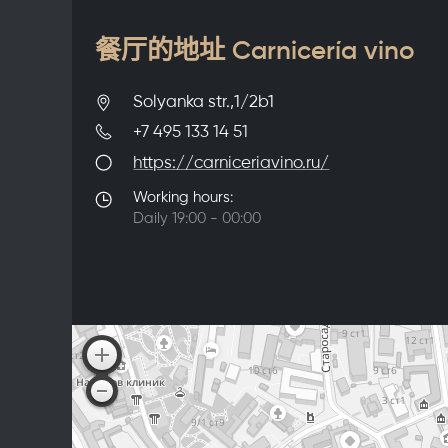
餐厅的地址 Carnicería vino
Solyanka str.,1/2b1
+7 495 133 14 51
https://carniceriavino.ru/
Working hours:
Daily 19:00 - 00:00