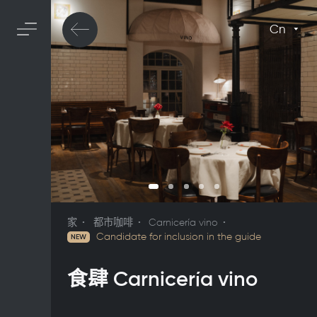
Cn
家
都市咖啡
Carnicería vino
Candidate for inclusion in the guide
NEW
食肆 Carnicería vino