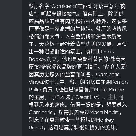
餐厅名字“Carniceria”在西班牙语中意为“肉
店”，听起来很接地气。但实际上，除了供
应高品质的稀有肉类和各种香肠外，这家餐
厅更像是一家高端的牛排馆。餐厅的装修风
格简约而大气，以白色瓷砖和深色木质为
主，天花板上悬挂着造型优美的火腿，营造
出一种温馨舒适的氛围。餐厅由Denis
Bobkov创立，他也是莫斯科著名的“盐商大
厦”的多家餐饮品牌的幕后推手。“盐商大厦”
因其历史悠久的盐窖而闻名，Carniceria
Vino就位于其中。餐厅的厨房由主厨Roman
Palkin负责（他也是隔壁餐厅Masa Madre
的主厨，同样入选了Great List），主打阿
根廷风味的烤肉。值得一提的是，想要进入
Carniceria，您需要先经过Masa Madre，
别忘了在离开时带一些招牌的Monkey
Bread，这可是莫斯科很难找到的美味。