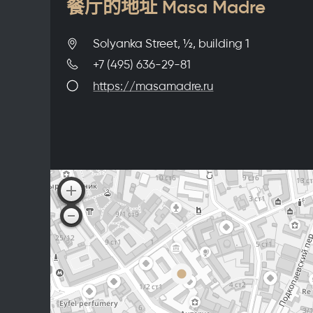
餐厅的地址 Masa Madre
Solyanka Street, ½, building 1
+7 (495) 636-29-81
https://masamadre.ru