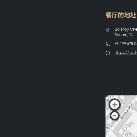
餐厅的地址 To
Bolshoy Cher
Square, 14
+7 499 678 0
https://tott