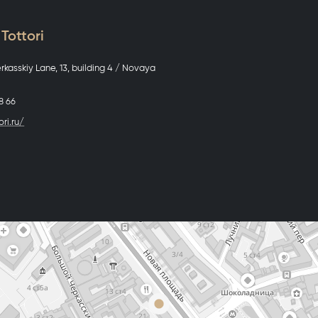
ttori
kasskiy Lane, 13, building 4 / Novaya
8 66
ori.ru/