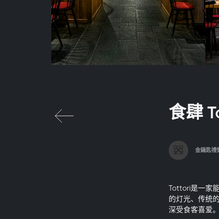
食肆 To
金鑰匙禮
Tottori
的灯光、传统
深受食客喜爱