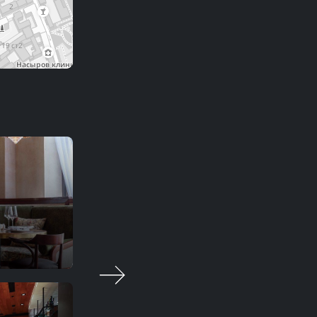
科洛伯克
酒吧