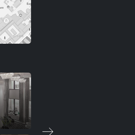
格维顿
精品餐饮