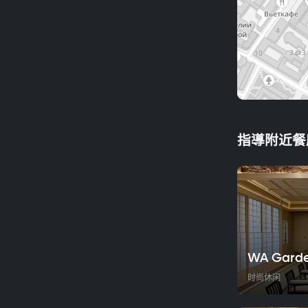
指導附近餐
WA Gard
时尚休闲