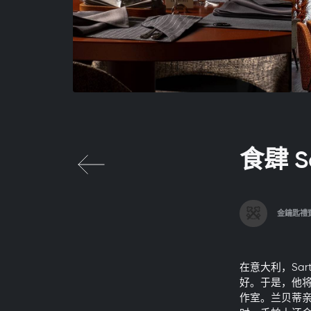
食肆 Sa
金鑰匙禮
在意大利，Sa
好。于是，他将
作室。兰贝蒂