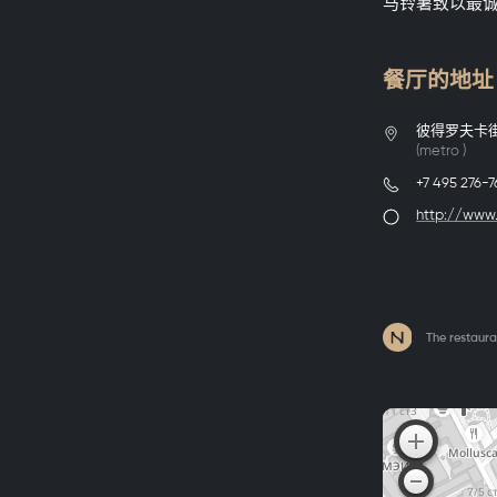
马铃薯致以最
餐厅的地址 B
彼得罗夫卡街2号(
(metro
)
+7 495 276-7
http://www
The restaur