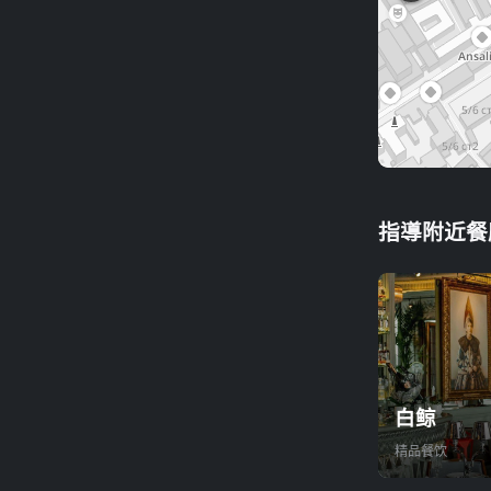
指導附近餐
白鲸
精品餐饮