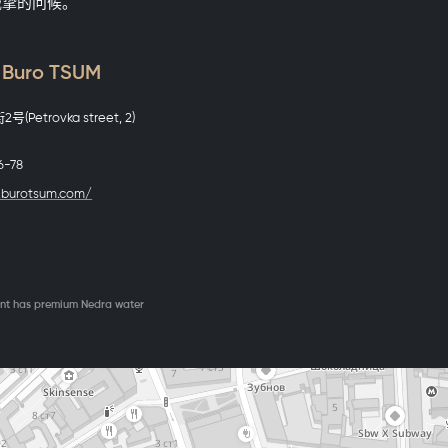
诚挚的问候。
uro TSUM
Petrovka street, 2)
6-78
.burotsum.com/
ant has premium Nedra water