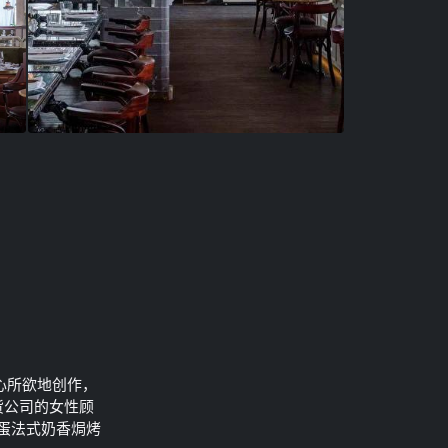
心所欲地创作，
货公司的女性顾
蛋法式奶香焗烤