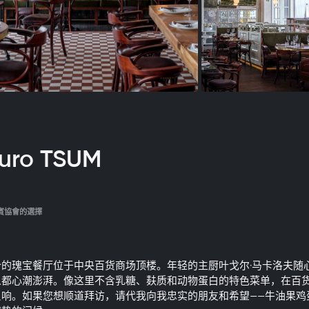
uro TSUM
賓協會的選擇
个的瑰宝餐厅位于中央百货商场顶楼。年轻的主厨叶戈尔·马卡洛夫随
人都心潮澎湃。像这里不含乳糖、麸质和动物蛋白的特色菜单，在百
反响。如果您想顺道拜访，请代我向我忠实的朋友和希望——牛油果鸡