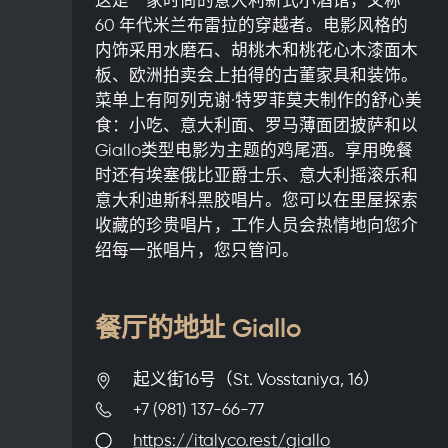
60 年代米兰布雷拉的穿越者。电影风格的
内饰采用水磨石、胡桃木和桃花心木漆面木
板、欧洲拍卖会上拍得的古董家具和装饰。
菜单上有阿列克谢·特罗菲莫夫制作的舒心美
食：小吃、意大利面、罗马薄面团披萨和以
Giallo类型电影为主题的鸡尾酒。享用晚餐
时还有埃塞俄比亚爵士乐、意大利摇滚乐和
意大利迪斯科黑胶唱片。您可以在里屋探索
收藏的珍贵唱片，工作人员会热情地向您介
绍每一张唱片，您只管问。
餐厅的地址 Giallo
起义街16号（St. Vosstaniya, 16）
+7 (981) 137-66-77
https://italyco.rest/giallo