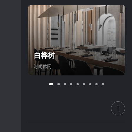
白桦树
时尚休闲