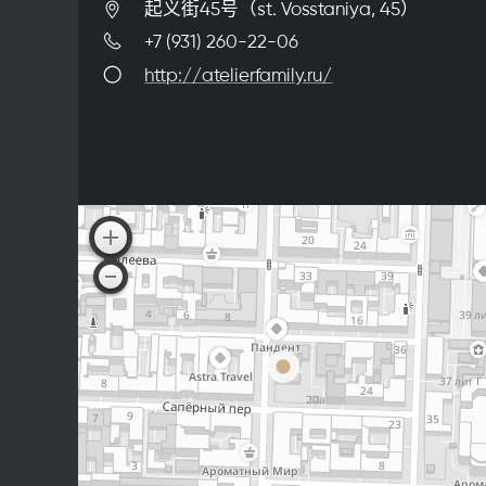
起义街45号（st. Vosstaniya, 45）
+7 (931) 260-22-06
http://atelierfamily.ru/