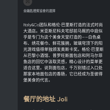
金鑰匙禮賓協會的選擇
Italy&Co团队和格伦·巴里斯打造的法式时尚
大酒店。米亚斯尼科夫宅邸前马厩的中庭似
乎是专门为这个美食天堂打造的——白色桌
布、绣花餐巾、鲜花簇拥，玻璃穹顶下的阳
光游戏值得单独颁发奥斯卡奖。格伦·巴里斯
从巴黎小酒馆、普罗旺斯面包店和阿马尔菲
鱼店的回忆中汲取灵感，精心设计的菜单更
适合这里。说到面包店，千万别错过入口处
那家本地面包店的香肠，它已经成为圣彼得
堡美食的代言。
餐厅的地址 Joli