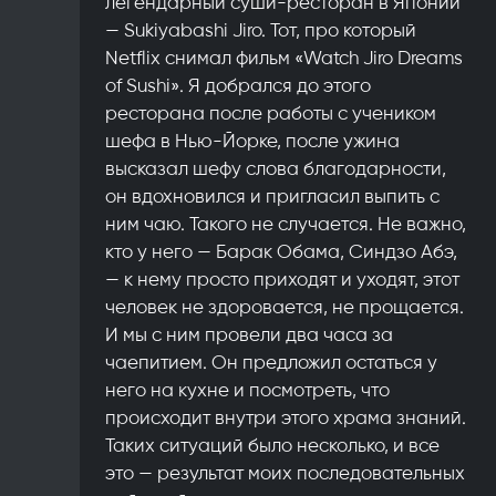
легендарный суши-ресторан в Японии
— Sukiyabashi Jiro. Тот, про который
Netflix снимал фильм «Watch Jiro Dreams
of Sushi». Я добрался до этого
ресторана после работы с учеником
шефа в Нью-Йорке, после ужина
высказал шефу слова благодарности,
он вдохновился и пригласил выпить с
ним чаю. Такого не случается. Не важно,
кто у него — Барак Обама, Синдзо Абэ,
— к нему просто приходят и уходят, этот
человек не здоровается, не прощается.
И мы с ним провели два часа за
чаепитием. Он предложил остаться у
него на кухне и посмотреть, что
происходит внутри этого храма знаний.
Таких ситуаций было несколько, и все
это — результат моих последовательных