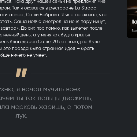
няться. Пока друг нашей семьи не предложил мне
ром. Так я оказался в ресторане La Strada
тив шефа, Саши Боброва. Я честно сказал, что
Ik
ботать. Саша молча смотрел на меня пару минут,
 завтра». До сих пор помню, как вылетел после
Вы
олнечный день, а у меня как будто крылья
очень благодарен Саше. 20 лет назад не было
 и это правда была странная идея — брать
бще ничего не умеет.
хню, я начал мучить всех
ачем ты так пальцы держишь,
ала морковь жаришь, а потом
лук.