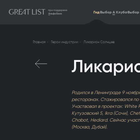
Гид
Выбор
А
Клуба
Выбор 
Главная
Герои индустрии
Ликарион Солнцев
Ликари
Родился в Ленинграде 9 ноября 
ресторанах. Стажировался по 
Участвовал в проектах: White Ra
Кутузовский 5, Ikra (Сочи), Che
Chabot, Hediard. Сейчас участв
(Москва, Дубай).