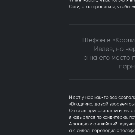
White Rabbit, и как только я 
Сити, стал проситься, чтобы м
Шефом в «Кролик
Ивлев, но че
а на его место 
парн
И вот у нас как-то все совпал
«Владимир, давай взорвем рыно
Он стал привозить книги, мы 
я ковырялся по кондитерке, п
А заодно и английский подучи
а я сидел, переводил с телеф