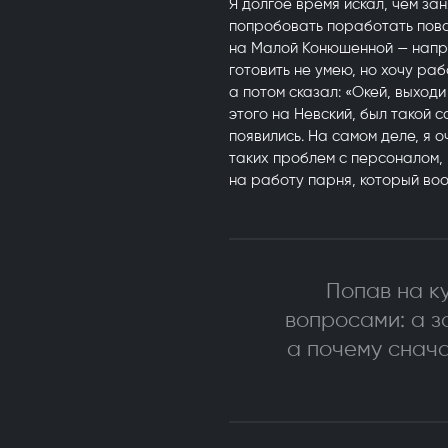
Я долгое время искал, чем за
попробовать поработать пова
на Малой Конюшенной — напро
готовить не умею, но хочу ра
а потом сказал: «Окей, выходи
этого на Невский, был такой с
появились. На самом деле, я 
таких проблем с персоналом,
на работу парня, который воо
Попав на ку
вопросами: а з
а почему снач