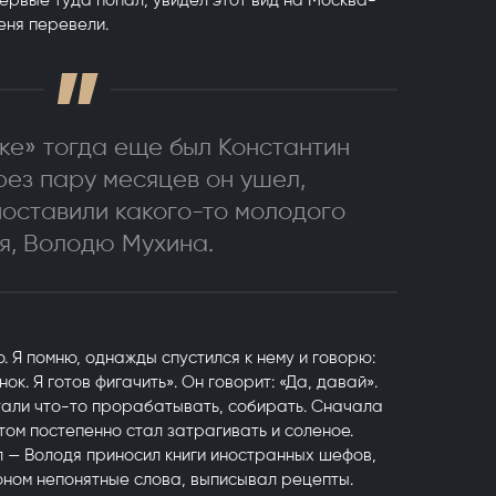
впервые туда попал, увидел этот вид на Москва-
еня перевели.
е» тогда еще был Константин
рез пару месяцев он ушел,
поставили какого-то молодого
я, Володю Мухина.
о. Я помню, однажды спустился к нему и говорю:
к. Я готов фигачить». Он говорит: «Да, давай».
стали что-то прорабатывать, собирать. Сначала
отом постепенно стал затрагивать и соленое.
л — Володя приносил книги иностранных шефов,
оном непонятные слова, выписывал рецепты.