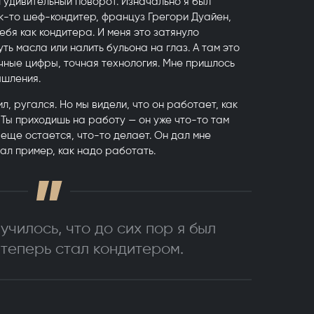
 удивительный поворот. Изначально я был
ак-то шеф-кондитер, француз Грегори Дуайен,
бя как кондитера. И меня это затянуло
уть масла или налить бульона на глаз. А там это
очные цифры, точная технология. Мне пришлось
ышления.
л, ругался. Но мы видели, что он работает, как
. Ты приходишь на работу — он уже что-то там
 еще остается, что-то делает. Он дал мне
зал пример, как надо работать.
училось, что до сих пор я был
 теперь стал кондитером.