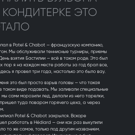
 В КОНДИТЕРКЕ ЭТО
ОТАЛО
пал в Potel & Chabot — французскую компанию,
гом. Мы обслуживали теннисные турниры, приемы
День взятия Бастилии — всё в таком роде. Это был
х пор я на каждом месте работы за год брал все,
здесь я провел три года, настолько это было вау.
 меня это был просто взрыв головы — что такая
 в таком виде подавать. Мы заливали специальные
 мы сами морозили лед, делали из него тарелки,
 пришел туда поваром горячего цеха, а через
м.
филиал Potel & Chabot закрылся. Вскоре
шел работать в Hédiard — они как раз выкупили
было то же самое, только под другим названием.