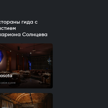
стораны гида с
астием
кариона Солнцева
rasota
сокая кухня