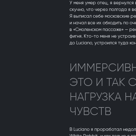
У меня умер отец, я вернулся 
скучно, что через полгода я в
Я выписал себе московские р
и начал все их обходить по оч
в «Смоленском пассаже» — рес
фигня. Кто-то меня не устраив
до Luciano, устроился туда ко
ИММЕРСИВН
ЭТО И ТАК
НАГРУЗКА Н
ЧУВСТВ
В Luciano я проработал недол