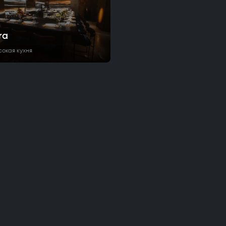
ra
сокая кухня