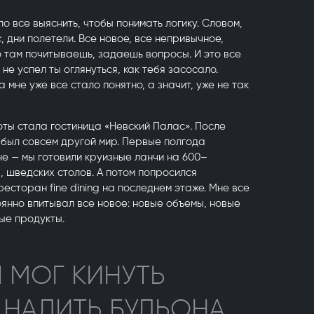
ло все выяснить, чтобы понимать логику. Словом,
, дни полетели. Все новое, все непривычное,
о там почитываешь, задаешь вопросы. И это все
 не успел ты оглянуться, как тебя засосало.
а мне уже все стало понятно, а значит, уже не так
ы стала гостиница «Невский Палас». После
 был совсем другой мир. Первые полгода
не — мы готовили круизные ланчи на 600–
в, шведских столов. А потом попросился
ресторан fine dining на последнем этаже. Мне все
оянно впитывал все новое: новые объемы, новые
ые продукты.
Ы МОГ КИНУТЬ
 НАЛИТЬ БУЛЬОНА