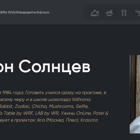
Alfa Only
Кандидаты
Афиша
он Солнцев
1984 года. Готовить учился сразу на практике, в
всему миру и в школе шоколада Valhrona.
bbit, Zodiac, Chicha, Mushrooms, Selfie,
fs Table by WRF, LAB by WR, Ужины OnLine, Potel &
ует в проектах: Ikra (Москва, Плес), Krasota