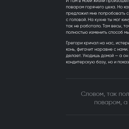
И там в моей жизни произошел
поваром горячего цеха. Но к
предложил мне попробовать се
с головой. На кухне ты мог кин
так не работало. Там весы, т
полностью изменить способ м
Грегори кричал на нас, истери
конь, фигачит наравне с нами
делает. Уходишь домой — а он
кондитерскую базу, но и пока
Словом, так пол
поваром, а