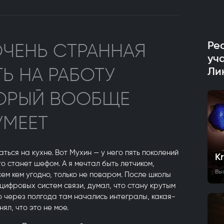
Ре
ОЧЕНЬ СТРАННАЯ
уч
ТЬ НА РАБОТУ
Ли
ТОРЫЙ ВООБЩЕ
УМЕЕТ
ться на кухне. Вот Мухин — у него пять поколений
K
то станет шефом. А я мечтал быть летчиком,
Вы
ем кем угодно, только не поваром. После школы
 цифровых систем связи, думал, что стану крутым
о через полгода там начались интегралы, какая-
ял, что это не мое.