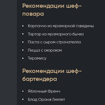
Рекомендации шеф-
повара
Карпаччо из мраморной говядины
Тартар из мраморного бычка
Паста с сыром страчателла
Пицца с окороком
Тирамису
Рекомендации шеф-
бартендера
Яблочный Френч
Блад Оранж Гимлет