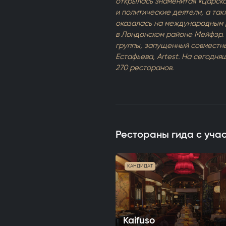
открылась знаменитая «Царска
и политические деятели, а так
оказалась на международным р
в Лондонском районе Мейфэр. В
группы, запущенный совместн
Естафьева, Artest. На сегодня
270 ресторанов.
Рестораны гида с уча
КАНДИДАТ
Kaifuso