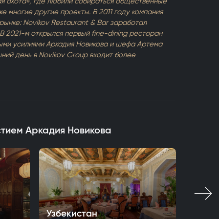
я охота», где любили собираться общественные
же многие другие проекты. В 2011 году компания
ынке: Novikov Restaurant & Bar заработал
 2021-м открылся первый fine-dining ресторан
ыми усилиями Аркадия Новикова и шефа Артема
шний день в Novikov Group входит более
стием Аркадия Новикова
Узбекистан
Высот