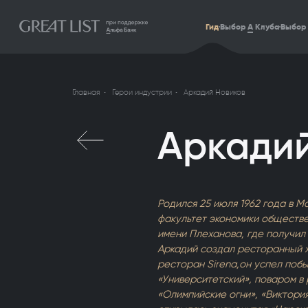
Гид
Выбор
А
Клуба
Выбор 
Главная
Герои индустрии
Аркадий Новиков
Аркадий
Родился 25 июля 1962 года в М
факультет экономики обществе
имени Плеханова, где получил 
Аркадий создал ресторанный х
ресторан Sirena,он успел поб
«Университетский», поваром в
«Олимпийские огни», «Виктория