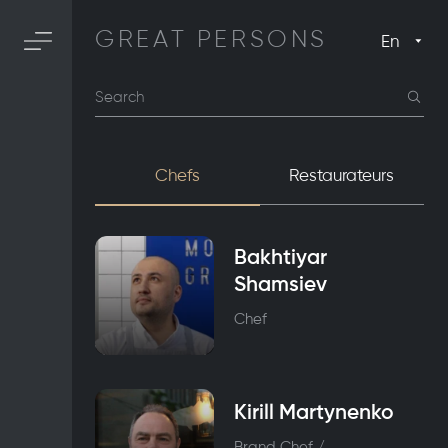
GREAT PERSONS
En
Search
Chefs
Restaurateurs
Bakhtiyar
Shamsiev
Chef
Kirill Martynenko
Brand Chef /